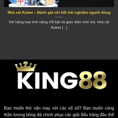
Nhà cái Kubet – Đánh giá chi tiết trải nghiệm người dùng
Với hàng loạt tính năng nổi bật và giao diện mới mẻ, nhà cái
Kubet [...]
Bạn muốn thử vận may với các xổ số? Bạn muốn cùng
thần tượng bóng đá chinh phục các giải đấu hàng đầu thế