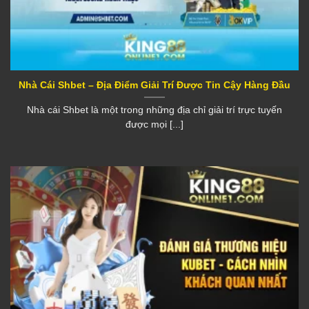
Nhà Cái Shbet – Địa Điểm Giải Trí Được Tin Cậy Hàng Đầu
Nhà cái Shbet là một trong những địa chỉ giải trí trực tuyến
được mọi [...]