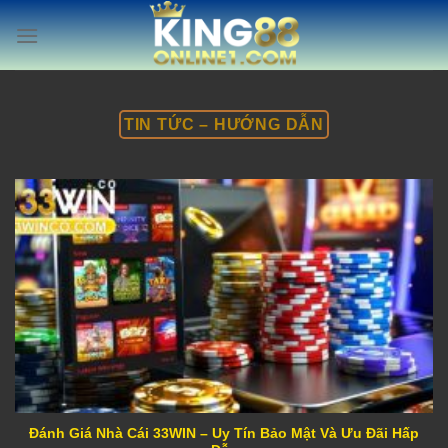
Chuyển
đến
nội
dung
TIN TỨC – HƯỚNG DẪN
Đánh Giá Nhà Cái 33WIN – Uy Tín Bảo Mật Và Ưu Đãi Hấp