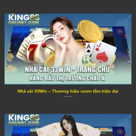
Nhà cái 33Win – Thương hiệu vươn tầm hiện đại