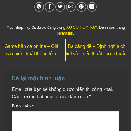
Mục nhập này đã được đăng trong
XỔ SỐ HÔM NAY
. Đánh dấu trang
permalink
.
Game bắn cá online – Giải
Ba càng đề – Định nghĩa chi
mã chiến thuật thắng lớn
tiết và chiến thuật chơi chuẩn
Để lại một bình luận
Email của bạn sẽ không được hiển thị công khai.
Các trường bắt buộc được đánh dấu
*
Bình luận
*