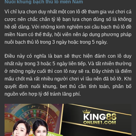
Nuôi khung bạch thủ lô miền Nam
Vì chỉ lựa chọn duy nhất một con lô đề tham gia vui chơi cá
cược nên chắc chắn tỷ lệ bạn lựa chọn đúng số là không
hề dễ dàng. Với những kinh nghiệm soi cầu bạch thủ lô đề
miền Nam có thể thấy, hội viên nên áp dụng phương pháp
nuôi bạch thủ lô trong 3 ngày hoặc trong 5 ngày.
Điều này có nghĩa là bạn sẽ thực hiện đánh con lô duy
nhất này trong 3 hoặc 5 ngày liên tiếp. Và tất nhiên thường
ở những ngày cuối thì con lô nay sẽ ra. Đây chính là điểm
mấu chốt mà rất nhiều người chơi vì lâu nên đã bỏ lỡ. Khi
quyết định nuôi khung, bet thủ cần tính toán, phân bổ
nguồn vốn hợp lý để tránh lãng phí.