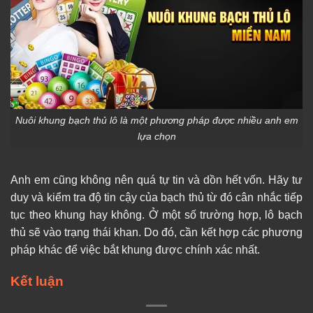
Nuôi khung bạch thủ lô là một phương pháp được nhiều anh em
lựa chọn
Anh em cũng không nên quá tự tin và dồn hết vốn. Hãy tư
duy và kiểm tra độ tin cậy của bạch thủ từ đó cân nhắc tiếp
tục theo khung hay không. Ở một số trường hợp, lô bạch
thủ sẽ vào trạng thái khan. Do đó, cần kết hợp các phương
pháp khác để việc bắt khung được chính xác nhất.
Kết luận