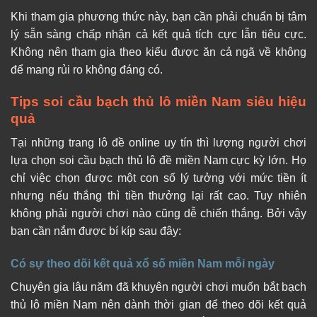
Khi tham gia phương thức này, bạn cần phải chuẩn bị tâm
lý sẵn sàng chấp nhận cả kết quả tích cực lẫn tiêu cực.
Không nên tham gia theo kiểu được ăn cả ngã về không
để mang rủi ro không đáng có.
Tips soi cầu bạch thủ lô miền Nam siêu hiệu
quả
Tại những trang lô đề online uy tín thì lượng người chơi
lựa chọn soi cầu bạch thủ lô đề miền Nam cực kỳ lớn. Họ
chỉ việc chọn được một con số lý tưởng với mức tiền ít
nhưng nếu thắng thì tiền thưởng lại rất cao. Tuy nhiên
không phải người chơi nào cũng dễ chiến thắng. Bởi vậy
bạn cần nắm được bí kíp sau đây:
Có sự theo dõi kết quả xổ số miền Nam mỗi ngày
Chuyên gia lâu năm đã khuyên người chơi muốn bắt bạch
thủ lô miền Nam nên dành thời gian để theo dõi kết quả