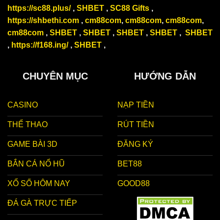
https://sc88.plus/
,
SHBET
,
SC88 Gifts
,
https://shbethi.com
,
cm88com
,
cm88com
,
cm88com
,
cm88com
,
SHBET
,
SHBET
,
SHBET
,
SHBET
,
SHBET
,
https://f168.ing/
,
SHBET
,
CHUYÊN MỤC
HƯỚNG DẪN
CASINO
NẠP TIỀN
THỂ THAO
RÚT TIỀN
GAME BÀI 3D
ĐĂNG KÝ
BẮN CÁ NỔ HŨ
BET88
XỔ SỐ HÔM NAY
GOOD88
ĐÁ GÀ TRỰC TIẾP