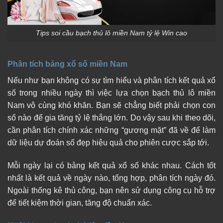
Tips soi cầu bạch thủ lô miền Nam tỷ lệ Win cao
Phân tích bảng xổ số miền Nam
Nếu như bạn không có sự tìm hiểu và phân tích kết quả xổ
số trong nhiều ngày thì việc lựa chọn bạch thủ lô miền
Nam vô cùng khó khăn. Bạn sẽ chẳng biết phải chọn con
số nào để gia tăng tỷ lệ thắng lớn. Do vậy sau khi theo dõi,
cần phân tích chính xác những “gương mặt” đã về để làm
dữ liệu dự đoán số đẹp hiệu quả cho phiên cược sắp tới.
Mỗi ngày lại có bảng kết quả xổ số khác nhau. Cách tốt
nhất là kết quả về ngày nào, tổng hợp, phân tích ngày đó.
Ngoài thống kê thủ công, bạn nên sử dụng công cụ hỗ trợ
để tiết kiệm thời gian, tăng độ chuẩn xác.