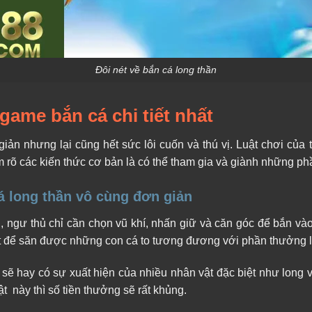
Đôi nét về bắn cá long thần
ame bắn cá chi tiết nhất
giản nhưng lại cũng hết sức lôi cuốn và thú vị. Luật chơi của
 rõ các kiến thức cơ bản là có thể tham gia và giành những p
á long thần vô cùng đơn giản
 ngư thủ chỉ cần chọn vũ khí, nhấn giữ và căn góc để bắn vào 
ật để săn được những con cá to tương đương với phần thưởng 
i sẽ hay có sự xuất hiện của nhiều nhân vật đặc biệt như long 
 này thì số tiền thưởng sẽ rất khủng.