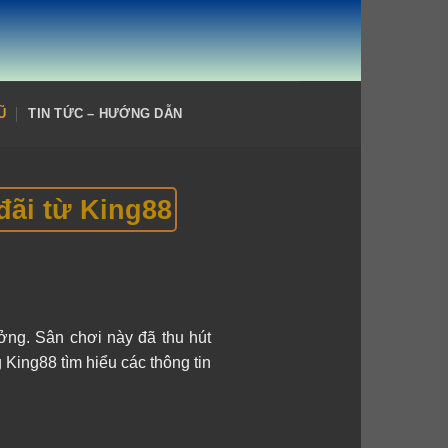
Ũ
TIN TỨC – HƯỚNG DẪN
đãi từ King88
ưởng. Sân chơi này đã thu hút
King88 tìm hiểu các thông tin