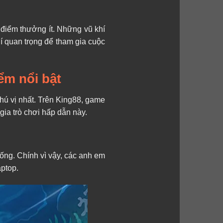
 điểm thưởng ít. Những vũ khí
hí quan trọng để tham gia cuộc
ểm nổi bật
hú vị nhất. Trên King88, game
gia trò chơi hấp dẫn này.
ống. Chính vì vậy, các anh em
aptop.