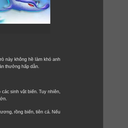
 trò này không hề làm khó anh
hần thưởng hấp dẫn.
các sinh vật biển. Tuy nhiên,
lớn.
vương, rồng biển, tiên cá. Nếu