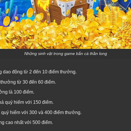
Những sinh vật trong game bắn cá thần long
g dao động từ 2 đến 10 điểm thưởng.
 thưởng từ 30 đến 60 điểm.
ởng là 100 điểm.
há quý hiếm với 150 điểm.
 quý hiếm với 300 và 400 điểm thưởng.
g cao nhất với 500 điểm.