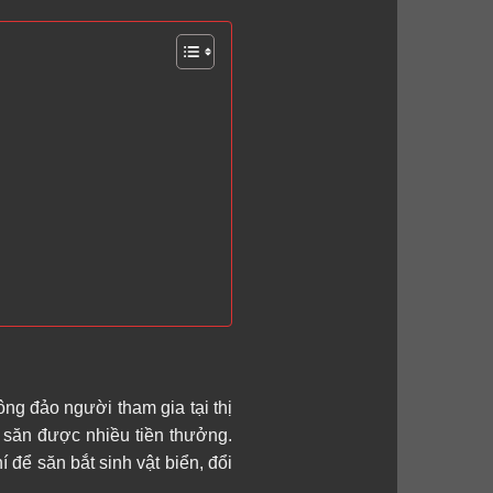
ông đảo người tham gia tại thị
 săn được nhiều tiền thưởng.
 để săn bắt sinh vật biển, đổi