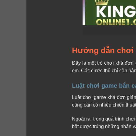
Hướng dẫn chơi g
Đây là một trò chơi khá đơn 
em. Các cược thủ chỉ cần nắm
Luật chơi game bắn c
Luật chơi game khá đơn giản,
cũng cần có nhiều chiến thu
Ngoài ra, trong quá trình chơ
bắt được trúng những nhân vật