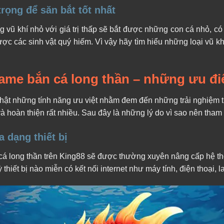
trọng để săn bắt tốt nhất
g vũ khí nhỏ với giá trị thấp sẽ bắt được những con cá nhỏ, có
ược các sinh vật quý hiếm. Vì vậy hãy tìm hiểu những loại vũ k
ame bắn cá long thần – những ưu đi
hật những tính năng ưu việt nhằm đem đến những trải nghiệm t
hoàn thiện rất nhiều. Sau đây là những lý do vì sao nên tham 
a dạng thiết bị
cá long thần trên King88 sẽ được thường xuyên nâng cấp hệ th
 thiết bị nào miễn có kết nối internet như máy tính, điện thoại, l