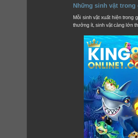
Những sinh vật trong
Mỗi sinh vật xuất hiện tron
thưởng ít, sinh vật càng lớn 