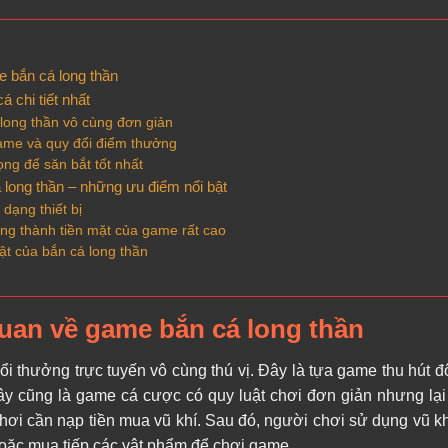
e bắn cá long thần
 chi tiết nhất
long thần vô cùng đơn giản
ame và quy đổi điểm thưởng
ọng để săn bắt tốt nhất
 long thần – những ưu điểm nổi bật
dạng thiết bị
ởng thành tiền mặt của game rất cao
ật của bắn cá long thần
quan về game bắn cá long thần
đổi thưởng trực tuyến vô cùng thú vị. Đây là tựa game thu hút đ
y cũng là game cá cược có quy luật chơi đơn giản nhưng lại
hơi cần nạp tiền mua vũ khí. Sau đó, người chơi sử dụng vũ khí
oặc mua tiếp các vật phẩm để chơi game.