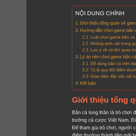
NỘI DUNG CHÍNH
Giới thiệu tổng quan về gam
Hướng dẫn chơi game bắn cá
Luật chơi game bắn cá 
Những sinh vật trong g
Lưu ý về vũ khí quan tr
Lý do nên chơi game bắn cá
Dễ dàng bắn cá trên đa 
Tỷ lệ quy đổi điểm thư
Giao diện đặc sắc nổi b
Kết luận
Giới thiệu tổng 
Bắn cá long thần là trò chơi 
trường cá cược Việt Nam. Đâ
Để tham gia trò chơi, người c
điểm thưởng thành tiền mặt h