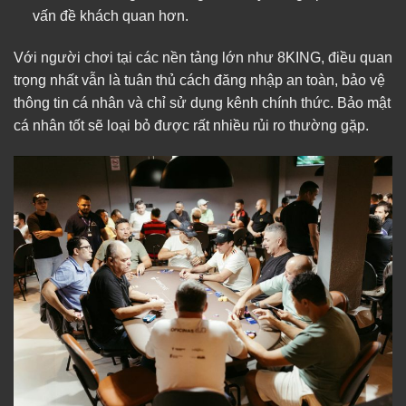
vấn đề khách quan hơn.
Với người chơi tại các nền tảng lớn như 8KING, điều quan
trọng nhất vẫn là tuân thủ cách đăng nhập an toàn, bảo vệ
thông tin cá nhân và chỉ sử dụng kênh chính thức. Bảo mật
cá nhân tốt sẽ loại bỏ được rất nhiều rủi ro thường gặp.