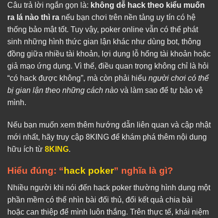
Câu trả lời ngắn gọn là:
không dễ hack theo kiểu muốn
ra lá nào thì ra
nếu bạn chơi trên nền tảng uy tín có hệ
thống bảo mật tốt. Tuy vậy, poker online vẫn có thể phát
sinh những hình thức gian lận khác như dùng bot, thông
đồng giữa nhiều tài khoản, lợi dụng lỗ hổng tài khoản hoặc
giả mạo ứng dụng. Vì thế, điều quan trọng không chỉ là hỏi
“có hack được không”, mà còn phải hiểu
người chơi có thể
bị gian lận theo những cách nào
và làm sao để tự bảo vệ
mình.
Nếu bạn muốn xem thêm hướng dẫn liên quan và cập nhật
mới nhất, hãy truy cập 8KING để khám phá thêm nội dung
hữu ích từ
8KING
.
Hiểu đúng: “
hack poker
” nghĩa là gì?
Nhiều người khi nói đến hack poker thường hình dung một
phần mềm có thể nhìn bài đối thủ, đổi kết quả chia bài
hoặc can thiệp để mình luôn thắng. Trên thực tế, khái niệm