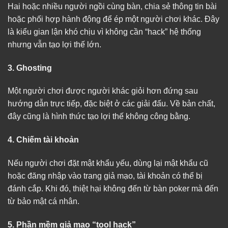
Hai hoặc nhiều người ngồi cùng bàn, chia sẻ thông tin bài
hoặc phối hợp hành động để ép một người chơi khác. Đây
là kiểu gian lận khó chịu vì không cần “hack” hệ thống
nhưng vẫn tạo lợi thế lớn.
3. Ghosting
Một người chơi được người khác giỏi hơn đứng sau
hướng dẫn trực tiếp, đặc biệt ở các giải đấu. Về bản chất,
đây cũng là hình thức tạo lợi thế không công bằng.
4. Chiếm tài khoản
Nếu người chơi đặt mật khẩu yếu, dùng lại mật khẩu cũ
hoặc đăng nhập vào trang giả mạo, tài khoản có thể bị
đánh cắp. Khi đó, thiệt hại không đến từ bàn poker mà đến
từ bảo mật cá nhân.
5. Phần mềm giả mạo “tool hack”