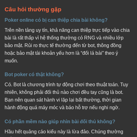
Câu hỏi thường gặp
Poker online có bị can thiệp chia bài không?
Trên nền tảng uy tín, khả năng can thiệp trực tiếp vào chia
bài là rất thấp vì hệ thống thường có RNG và nhiều lớp
bảo mật. Rủi ro thực tế thường đến từ bot, thông đồng
hoặc bảo mật tài khoản yếu hơn là “đổi lá bài” theo ý
muốn.
Bot poker có thật không?
Có. Bot là chương trình tự động chơi theo thuật toán. Tuy
nhiên, không phải đối thủ nào chơi đều tay cũng là bot.
Bạn nên quan sát hành vi lặp lại bất thường, thời gian
hành động quá máy móc và báo hỗ trợ nếu nghi ngờ.
Có phần mềm nào giúp nhìn bài đối thủ không?
Hầu hết quảng cáo kiểu này là lừa đảo. Chúng thường