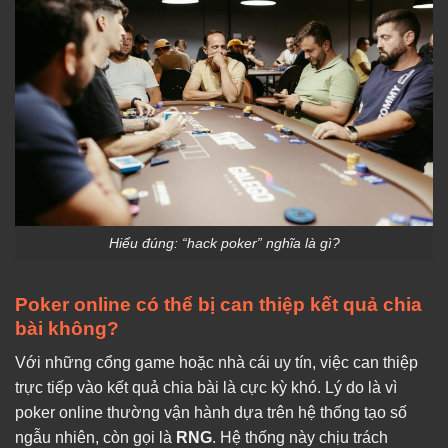
Hiểu đúng: “hack poker” nghĩa là gì?
Poker online có thể bị can thiệp kết quả chia
bài không?
Với những cổng game hoặc nhà cái uy tín, việc can thiệp
trực tiếp vào kết quả chia bài là cực kỳ khó. Lý do là vì
poker online thường vận hành dựa trên hệ thống tạo số
ngẫu nhiên, còn gọi là
RNG
. Hệ thống này chịu trách