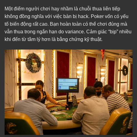
Một điểm người chơi hay nhầm là chuỗi thua liên tiếp
không đồng nghĩa với việc bàn bị hack. Poker vốn có yếu
tố biến động rất cao. Bạn hoàn toàn có thể chơi đúng mà
vẫn thua trong ngắn hạn do variance. Cảm giác “bịp” nhiều
khi đến từ tâm lý hơn là bằng chứng kỹ thuật.