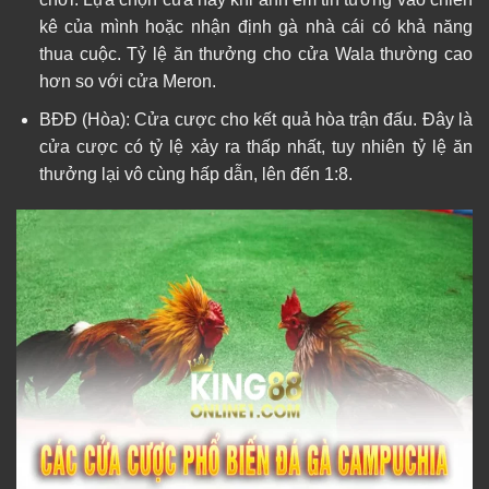
kê của mình hoặc nhận định gà nhà cái có khả năng
thua cuộc. Tỷ lệ ăn thưởng cho cửa Wala thường cao
hơn so với cửa Meron.
BĐĐ (Hòa): Cửa cược cho kết quả hòa trận đấu. Đây là
cửa cược có tỷ lệ xảy ra thấp nhất, tuy nhiên tỷ lệ ăn
thưởng lại vô cùng hấp dẫn, lên đến 1:8.