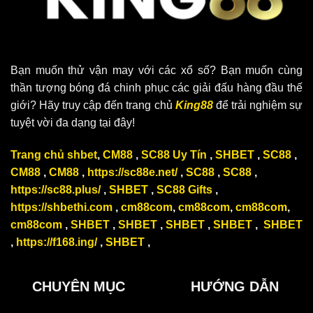
Bạn muốn thử vận may với các xổ số? Bạn muốn cùng
thần tượng bóng đá chinh phục các giải đấu hàng đầu thế
giới? Hãy truy cập đến trang chủ
King88
để trải nghiệm sự
tuyệt vời đa dạng tại đây!
Trang chủ shbet
,
CM88
,
SC88 Uy Tín
,
SHBET
,
SC88
,
CM88
,
CM88
,
https://sc88e.net/
,
SC88
,
SC88
,
https://sc88.plus/
,
SHBET
,
SC88 Gifts
,
https://shbethi.com
,
cm88com
,
cm88com
,
cm88com
,
cm88com
,
SHBET
,
SHBET
,
SHBET
,
SHBET
,
SHBET
,
https://f168.ing/
,
SHBET
,
CHUYÊN MỤC
HƯỚNG DẪN