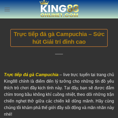
Chuyển
đến
nội
dung
Trực tiếp đá gà Campuchia – Sức
hút Giải trí đỉnh cao
Trực tiếp đá gà Campuchia
– live trực tuyến tại trang chủ
King88 chính là điểm đến lý tưởng cho những tín đồ yêu
thích trò chơi đầy kịch tính này. Tại đây, bạn sẽ được đắm
chìm trong bầu không khí cuồng nhiệt, theo dõi những trận
chiến nghẹt thở giữa các chiến kê dũng mãnh. Hãy cùng
chúng tôi khám phá thế giới đầy sôi động và mãn nhãn này
nhé!