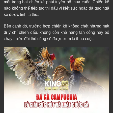
một trong hai chiến kê phải tuyên bố thua cuộc. Chiến kê
nào không thể tiếp tục thi đấu vì kiệt sức hoặc đã gục ngã
sẽ được tính là thua.
Bên cạnh đó, trường hợp chiến kê không chết nhưng mất
đi ý chí chiến đấu, không còn khả năng tấn công hay bỏ
chạy trước đối thủ cũng sẽ được xem là thua cuộc.