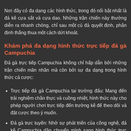
Nơi đây có đa dạng các hình thức, trong đó nổi bật nhất là
đá kê cựa sắt và cựa dao. Những trận chiến này thường
diễn ra nhanh chóng, chỉ sau một cú đá quyết định, phân
định thắng thua một cách dứt khoát.
Khám phá đa dạng hình thức trực tiếp đá gà
Campuchia
Đá gà trực tiếp Campuchia không chỉ hấp dẫn bởi những
trận chiến mãn nhãn mà còn bởi sự đa dạng trong hình
thức cá cược:
Trực tiếp đá gà Campuchia tại trường đấu: Mang đến
trải nghiệm chân thực và cuồng nhiệt, hình thức này cho
phép người chơi trực tiếp đến trường kê để theo dõi và
đặt cược theo ý muốn.
Đá gà trực tuyến: Nhờ sự phát triển của công nghệ, đá
kê Campuchia dần chuyển mình sang hình thức trực