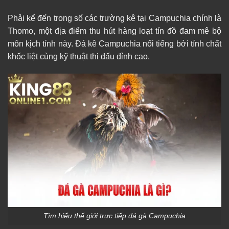
Phải kể đến trong số các trường kê tại Campuchia chính là
Thomo, một địa điểm thu hút hàng loạt tín đồ đam mê bộ
môn kịch tính này. Đá kê Campuchia nổi tiếng bởi tính chất
khốc liệt cùng kỹ thuật thi đấu đỉnh cao.
Tìm hiểu thế giới trực tiếp đá gà Campuchia