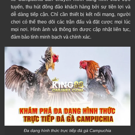
tuyến, thu hút đông đảo khách hàng bởi sự tiện lợi và
dễ dàng tiếp cận. Chỉ cần thiết bị kết nối mạng, người
chơi có thể theo dõi các trận đấu và đặt cược mọi lúc
mọi nơi. Hình ảnh và thông tin được cập nhật liên tục,
đảm bảo tính minh bạch và chính xác.
Đa dạng hình thức trực tiếp đá gà Campuchia