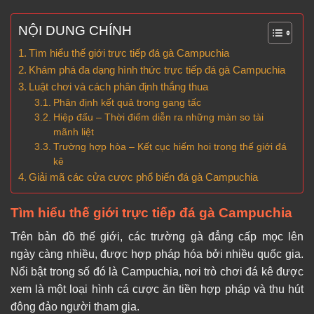
NỘI DUNG CHÍNH
Tìm hiểu thế giới trực tiếp đá gà Campuchia
Khám phá đa dạng hình thức trực tiếp đá gà Campuchia
Luật chơi và cách phân định thắng thua
Phân định kết quả trong gang tấc
Hiệp đấu – Thời điểm diễn ra những màn so tài
mãnh liệt
Trường hợp hòa – Kết cục hiếm hoi trong thế giới đá
kê
Giải mã các cửa cược phổ biến đá gà Campuchia
Tìm hiểu thế giới trực tiếp đá gà Campuchia
Trên bản đồ thế giới, các trường gà đẳng cấp mọc lên
ngày càng nhiều, được hợp pháp hóa bởi nhiều quốc gia.
Nổi bật trong số đó là Campuchia, nơi trò chơi đá kê được
xem là một loại hình cá cược ăn tiền hợp pháp và thu hút
đông đảo người tham gia.