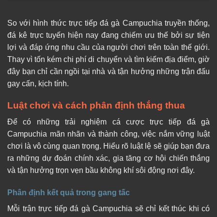
So với hình thức trực tiếp đá gà Campuchia truyền thống,
đá kê trực tuyến hiện nay đang chiếm ưu thế bởi sự tiện
lợi và đáp ứng nhu cầu của người chơi trên toàn thế giới.
Thay vì tốn kém chi phí di chuyển và tìm kiếm địa điểm, giờ
đây bạn chỉ cần ngồi tại nhà và tận hưởng những trận đấu
gay cấn, kịch tính.
Luật chơi và cách phân định thắng thua
Để có những trải nghiệm cá cược trực tiếp đá gà
Campuchia mãn nhãn và thành công, việc nắm vững luật
chơi là vô cùng quan trọng. Hiểu rõ luật lệ sẽ giúp bạn đưa
ra những dự đoán chính xác, gia tăng cơ hội chiến thắng
và tận hưởng trọn vẹn bầu không khí sôi động nơi đây.
Phân định kết quả trong gang tấc
Mỗi trận trực tiếp đá gà Campuchia sẽ chỉ kết thúc khi có