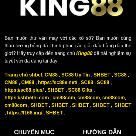
Bạn muốn thử vận may với các xổ số? Bạn muốn cùng
thần tượng bóng đá chinh phục các giải đấu hàng đầu thế
giới? Hãy truy cập đến trang chủ
King88
để trải nghiệm sự
tuyệt vời đa dạng tại đây!
Trang chủ shbet
,
CM88
,
SC88 Uy Tín
,
SHBET
,
SC88
,
CM88
,
CM88
,
https://sc88e.net/
,
SC88
,
SC88
,
https://sc88.plus/
,
SHBET
,
SC88 Gifts
,
https://shbethi.com
,
cm88com
,
cm88com
,
cm88com
,
cm88com
,
SHBET
,
SHBET
,
SHBET
,
SHBET
,
SHBET
,
https://f168.ing/
,
SHBET
,
CHUYÊN MỤC
HƯỚNG DẪN