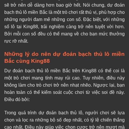
sẽ trở nên dễ dàng hơn bao giờ hết. Nói chung, dự đoán
bạch thủ lô miền Bắc là một trò chơi rất thú vị, phù hợp cho
những người đam mê những con số. Đặc biệt, với những
số lô tại King88, trải nghiệm càng trở nên tuyệt vời hơn.
Bởi mỗi con số đều có thể mang về cho bạn mức thưởng
rực rỡ nhất.
Những lý do nên dự đoán bạch thủ lô miền
Bắc cùng King88
Dự đoán bạch thủ lô miền Bắc trên King88 có thể coi là
một trò chơi mang tính may rủi cao. Tuy nhiên, điều này
không làm cho trò chơi trở nên nhạt nhẽo. Ngược lại, bạn
hoàn toàn có thể kiểm soát cuộc chơi từ việc soi đề này.
Điều đó bởi:
Trong quá trình dự đoán bạch thủ lô, người chơi sẽ lựa
chọn và lọc ra những bộ số đẹp nhất, có tỷ lệ chiến thắng
cao nhất. Điều này giúp việc chọn cược trở nên mượt mà