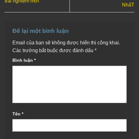
trải nghiệm mới
NhấT
Để lại một bình luận
Email của bạn sẽ không được hiển thị công khai.
Các trường bắt buộc được đánh dấu
*
Bình luận
*
Tên
*