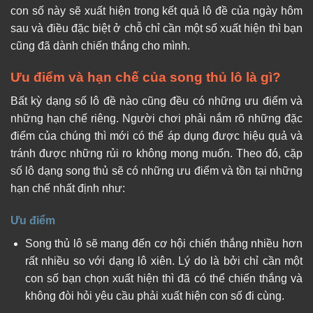
con số này sẽ xuất hiện trong kết quả lô đề của ngày hôm
sau và điều đặc biệt ở chỗ chỉ cần một số xuất hiện thì bạn
cũng đã dành chiến thắng cho mình.
Ưu điểm và hạn chế của song thủ lô là gì?
Bất kỳ dạng số lô đề nào cũng đều có những ưu điểm và
những hạn chế riêng. Người chơi phải nắm rõ những đặc
điểm của chúng thì mới có thể áp dụng được hiệu quả và
tránh được những rủi ro không mong muốn. Theo đó, cặp
số lô dạng song thủ sẽ có những ưu điểm và tồn tại những
hạn chế nhất định như:
Ưu điểm
Song thủ lô sẽ mang đến cơ hội chiến thắng nhiều hơn
rất nhiều so với dạng lô xiên. Lý do là bởi chỉ cần một
con số bạn chọn xuất hiện thì đã có thể chiến thắng và
không đòi hỏi yêu cầu phải xuất hiện con số đi cùng.