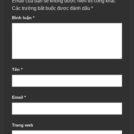
Email của bạn sẽ không được hiển thị công khai.
Các trường bắt buộc được đánh dấu
*
Bình luận
*
Tên
*
Email
*
Trang web