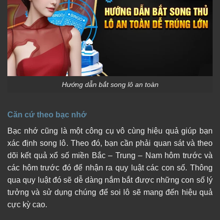
Hướng dẫn bắt song lô an toàn
Căn cứ theo bạc nhớ
Bạc nhớ cũng là một công cụ vô cùng hiệu quả giúp bạn
xác định song lô. Theo đó, bạn cần phải quan sát và theo
dõi kết quả xổ số miền Bắc – Trung – Nam hôm trước và
các hôm trước đó để nhận ra quy luật các con số. Thông
qua quy luật đó sẽ dễ dàng nắm bắt được những con số lý
tưởng và sử dụng chúng để soi lô sẽ mang đến hiệu quả
cực kỳ cao.