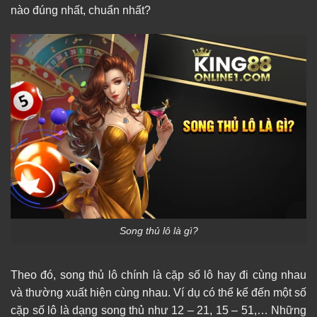
nào đúng nhất, chuẩn nhất?
Song thủ lô là gì?
Theo đó, song thủ lô chính là cặp số lô hay đi cùng nhau
và thường xuất hiện cùng nhau. Ví dụ có thể kể đến một số
cặp số lô là dạng song thủ như 12 – 21, 15 – 51,… Những