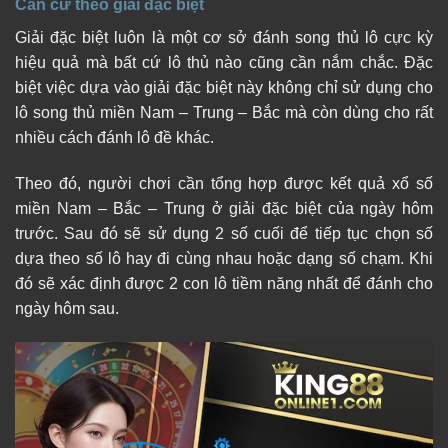
Căn cứ theo giải đặc biệt
Giải đặc biệt luôn là một cơ sở đánh song thủ lô cực kỳ
hiệu quả mà bất cứ lô thủ nào cũng cần nắm chắc. Đặc
biệt việc dựa vào giải đặc biệt này không chỉ sử dụng cho
lô song thủ miền Nam – Trung – Bắc mà còn dùng cho rất
nhiều cách đánh lô đề khác.
Theo đó, người chơi cần tổng hợp được kết quả xổ số
miền Nam – Bắc – Trung ở giải đặc biệt của ngày hôm
trước. Sau đó sẽ sử dụng 2 số cuối để tiếp tục chọn số
dựa theo số lô hay đi cùng nhau hoặc dạng số chạm. Khi
đó sẽ xác định được 2 con lô tiềm năng nhất để đánh cho
ngày hôm sau.