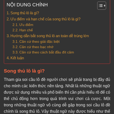
NỘI DUNG CHÍNH
Song thủ lô là gì?
Ưu điểm và hạn chế của song thủ lô là gì?
Ưu điểm
Hạn chế
Hướng dẫn bắt song thủ lô an toàn dễ trúng lớn
Căn cứ theo giải đặc biệt
Căn cứ theo bạc nhớ
Căn cứ theo cách bắt đầu đít câm
Kết luận
Song thủ lô là gì?
Tham gia soi cầu lô đề người chơi sẽ phải trang bị đầy đủ
cho mình các kiến thức nền tảng. Nhất là những thuật ngữ
được sử dụng nhiều và phổ biến thì cần phải hiểu rõ để có
thể chủ động hơn trong quá trình vui chơi cá cược. Một
trong những thuật ngữ vô cùng dễ gặp trong soi cầu lô đề
chính là song thủ lô. Vậy thuật ngữ này được hiểu như thế