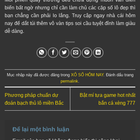
biến bất ngờ nhưng chỉ cần làm chủ các cặp số lô đẹp thì
bạn chẳng cần phải lo lắng. Truy cập ngay nhà cái hôm
nay để dắt túi thêm vô vàn tips soi cầu tuyệt đỉnh làm giàu
dễ dàng.
Mục nhập này đã được đăng trong
XỔ SỐ HÔM NAY
. Đánh dấu trang
permalink
.
Phương pháp chuẩn dự
Bật mí tựa game hot nhất
đoán bạch thủ lô miền Bắc
bắn cá xèng 777
Để lại một bình luận