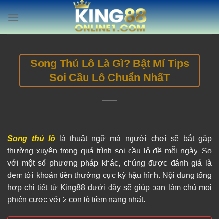
Chuyển
đến
nội
dung
Song Thủ Lô Là Gì? Bật Mí Tips
Soi Cầu Lô Chuẩn NhấT
Song thủ lô
là thuật ngữ mà người chơi sẽ bắt gặp
thường xuyên trong quá trình soi cầu lô đề mỗi ngày. So
với một số phương pháp khác, chúng được đánh giá là
đem tới khoản tiền thưởng cực kỳ hậu hĩnh. Nội dung tổng
hợp chi tiết từ King88 dưới đây sẽ giúp bạn làm chủ mọi
phiên cược với 2 con lô tiềm năng nhất.